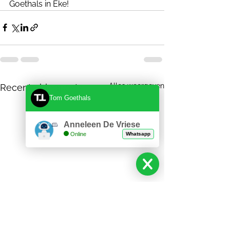
Goethals in Eke!
Alles weergeven
Recente blogposts
Tom Goethals
Anneleen De Vriese
Online
Whatsapp