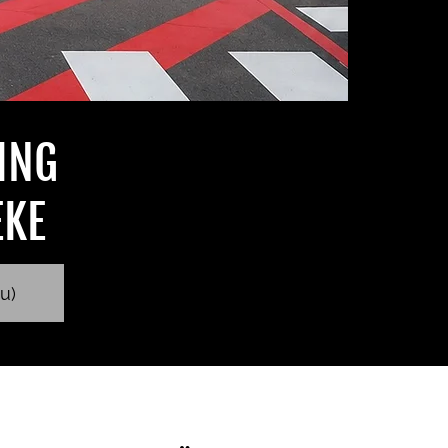
ING
EKE
u)