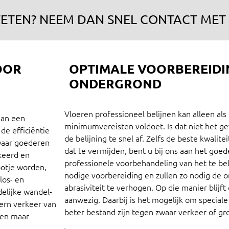
ETEN? NEEM DAN SNEL CONTACT MET 
OOR
OPTIMALE VOORBEREIDI
ONDERGROND
Vloeren professioneel belijnen kan alleen als
aan een
minimumvereisten voldoet. Is dat niet het gev
 de efficiëntie
de belijning te snel af. Zelfs de beste kwalit
 waar goederen
dat te vermijden, bent u bij ons aan het goe
keerd en
professionele voorbehandeling van het te bel
otje worden,
nodige voorbereiding en zullen zo nodig de 
los- en
abrasiviteit te verhogen. Op die manier blijf
delijke wandel-
aanwezig. Daarbij is het mogelijk om special
tern verkeer van
beter bestand zijn tegen zwaar verkeer of gr
een maar