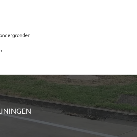
e ondergronden
n
IJNINGEN